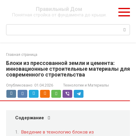
Перейти
Правильный Дом
к
Понятная стройка от фундамента до крыши.
контенту
Поиск:
Главная страница
Блоки из прессованной земли и цемента:
инновационные строительные материалы для
современного строительства
Опубликовано:
01.04.2026
Технологии и Материалы
Содержание
Введение в технологию блоков из