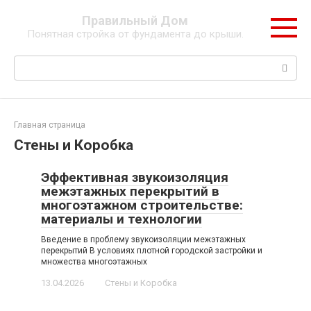
Перейти
Правильный Дом
к
Понятная стройка от фундамента до крыши.
контенту
Поиск:
Главная страница
Стены и Коробка
Эффективная звукоизоляция
межэтажных перекрытий в
многоэтажном строительстве:
материалы и технологии
Введение в проблему звукоизоляции межэтажных
перекрытий В условиях плотной городской застройки и
множества многоэтажных
13.04.2026
Стены и Коробка