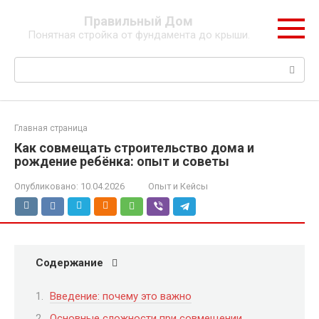
Перейти
Правильный Дом
к
Понятная стройка от фундамента до крыши.
контенту
Поиск:
Главная страница
Как совмещать строительство дома и
рождение ребёнка: опыт и советы
Опубликовано:
10.04.2026
Опыт и Кейсы
Содержание
Введение: почему это важно
Основные сложности при совмещении