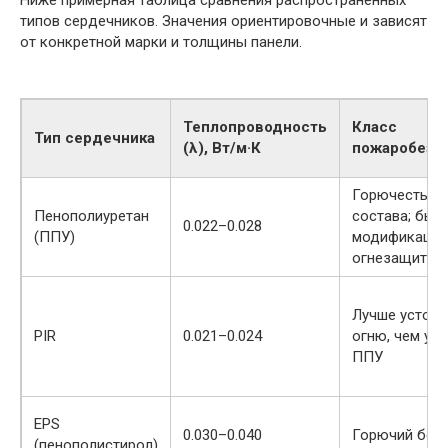
Ниже примерная таблица сравнения распространённых
типов сердечников. Значения ориентировочные и зависят
от конкретной марки и толщины панели.
Теплопроводность
Класс
Тип сердечника
(λ), Вт/м·К
пожаробезо
Горючесть за
Пенополиуретан
состава; быв
0.022–0.028
(ППУ)
модификации
огнезащитой
Лучше устойч
PIR
0.021–0.024
огню, чем у 
ППУ
EPS
0.030–0.040
Горючий без
(пенополистирол)