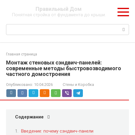
Перейти
Правильный Дом
к
Понятная стройка от фундамента до крыши.
контенту
Поиск:
Главная страница
Монтаж стеновых сэндвич-панелей:
современные методы быстровозводимого
частного домостроения
Опубликовано:
10.04.2026
Стены и Коробка
Содержание
Введение: почему сэндвич-панели