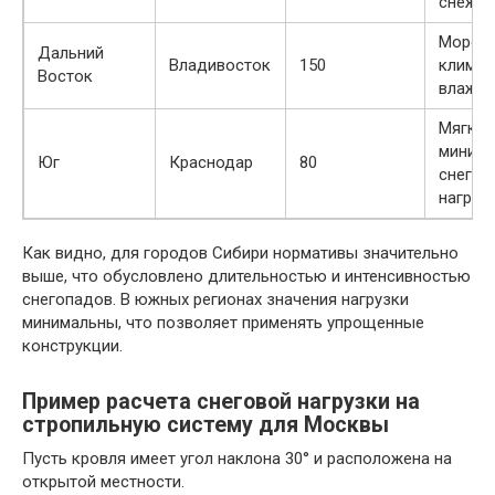
снежна
Морск
Дальний
Владивосток
150
климат
Восток
влажн
Мягкий
минима
Юг
Краснодар
80
снегов
нагруз
Как видно, для городов Сибири нормативы значительно
выше, что обусловлено длительностью и интенсивностью
снегопадов. В южных регионах значения нагрузки
минимальны, что позволяет применять упрощенные
конструкции.
Пример расчета снеговой нагрузки на
стропильную систему для Москвы
Пусть кровля имеет угол наклона 30° и расположена на
открытой местности.