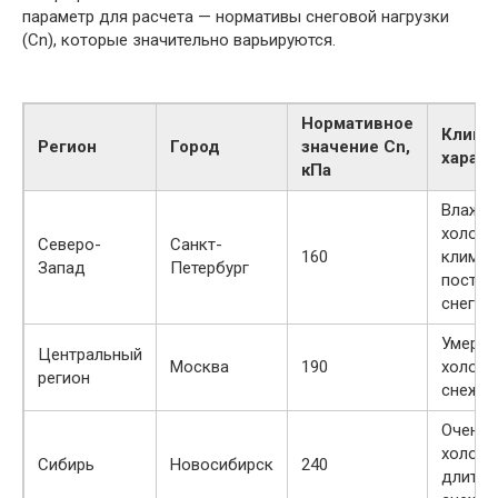
параметр для расчета — нормативы снеговой нагрузки
(Сn), которые значительно варьируются.
Нормативное
Клима
Регион
Город
значение Сn,
характ
кПа
Влажн
холод
Северо-
Санкт-
160
климат
Запад
Петербург
постоя
снегоп
Умерен
Центральный
Москва
190
холодн
регион
снежна
Очень
холодн
Сибирь
Новосибирск
240
длител