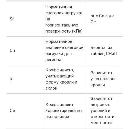
Нормативная
снеговая нагрузка
sr = Сn × μ ×
Sr
на
Ce
горизонтальную
поверхность (кПа)
Нормативное
значение снеговой
Берется из
Сn
нагрузки для
таблиц СНиП
региона
Коэффициент,
Зависит от
учитывающий
μ
угла наклона
форму кровли и
кровли
склон
Зависит от
Коэффициент
ветровых
Ce
корректировки по
условий и
экспозиции
открытости
местности