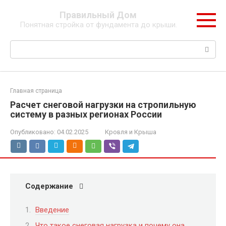
Перейти
Правильный Дом
к
Понятная стройка от фундамента до крыши.
контенту
Поиск:
Главная страница
Расчет снеговой нагрузки на стропильную
систему в разных регионах России
Опубликовано:
04.02.2025
Кровля и Крыша
Содержание
Введение
Что такое снеговая нагрузка и почему она