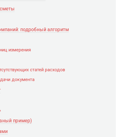
 сметы
омпаний: подробный алгоритм
иниц измерения
тсутствующих статей расходов
одачи документа
т
»
овный пример)
тами