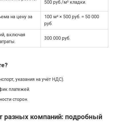
500 руб./м² кладки.
ема на цену за
100 м² × 500 руб. = 50 000
руб.
ий, включая
300 000 руб.
атраты.
те?
порт, указания на учёт НДС).
фик платежей.
ности сторон.
т разных компаний: подробный