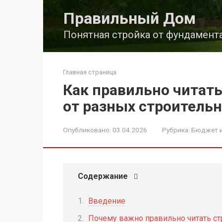
Перейти
Правильный Дом
к
контенту
Понятная стройка от фундамент
Главная страница
Как правильно читат
от разных строитель
Опубликовано:
03.04.2026
Рубрика:
Бюджет 
Содержание
Введение
Почему важно правильно читать с