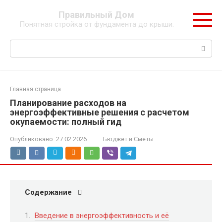
Перейти
Правильный Дом
к
Понятная стройка от фундамента до крыши.
контенту
Поиск:
Главная страница
Планирование расходов на
энергоэффективные решения с расчетом
окупаемости: полный гид
Опубликовано:
27.02.2026
Бюджет и Сметы
Содержание
Введение в энергоэффективность и её