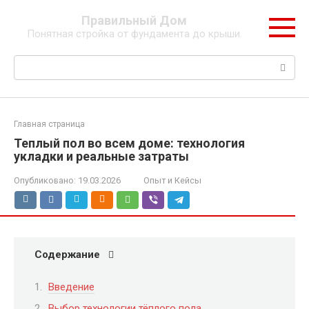
Перейти
Правильный Дом
к
Понятная стройка от фундамента до крыши.
контенту
Поиск:
Главная страница
Теплый пол во всем доме: технология
укладки и реальные затраты
Опубликовано:
19.03.2026
Опыт и Кейсы
Содержание
Введение
Выбор технологии тёплого пола