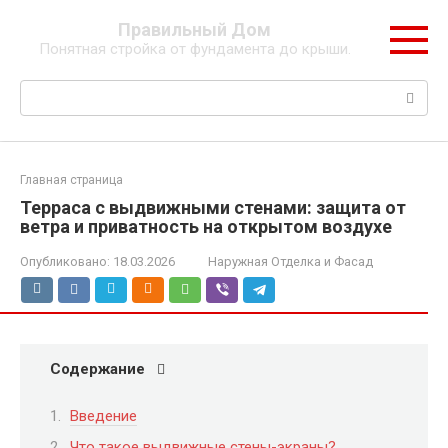
Перейти
Правильный Дом
к
Понятная стройка от фундамента до крыши.
контенту
Поиск:
Главная страница
Терраса с выдвижными стенами: защита от
ветра и приватность на открытом воздухе
Опубликовано:
18.03.2026
Наружная Отделка и Фасад
Содержание
Введение
Что такое выдвижные стены-экраны?