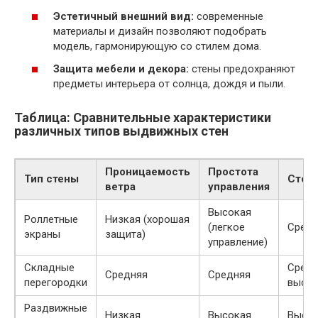
Эстетичный внешний вид:
современные
материалы и дизайн позволяют подобрать
модель, гармонирующую со стилем дома.
Защита мебели и декора:
стены предохраняют
предметы интерьера от солнца, дождя и пыли.
Таблица: Сравнительные характеристики
различных типов выдвижных стен
Проницаемость
Простота
Тип стены
Стои
ветра
управления
Высокая
Роллетные
Низкая (хорошая
(легкое
Средн
экраны
защита)
управление)
Складные
Средн
Средняя
Средняя
перегородки
высок
Раздвижные
Низкая
Высокая
Высо