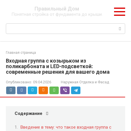
Перейти
Правильный Дом
к
Понятная стройка от фундамента до крыши.
контенту
Поиск:
Главная страница
Входная группа с козырьком из
поликарбоната и LED-подсветкой:
современные решения для вашего дома
Опубликовано:
09.04.2026
Наружная Отделка и Фасад
Содержание
Введение в тему: что такое входная группа с